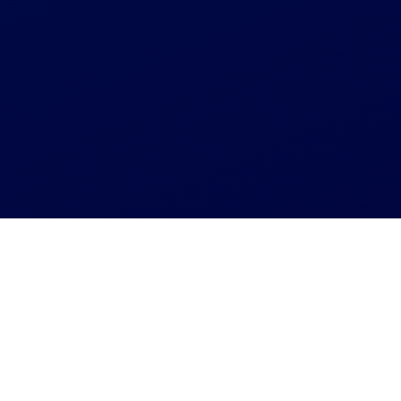
Агрегатор СТО
Замена заднего тормозного цилиндра - Вараш
Замена заднего тормозного
цилиндра - Вараш