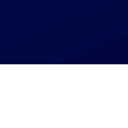
Агрегатор СТО
Удаление вмятин без покраски - Вараш
Удаление вмятин без
покраски - Вараш