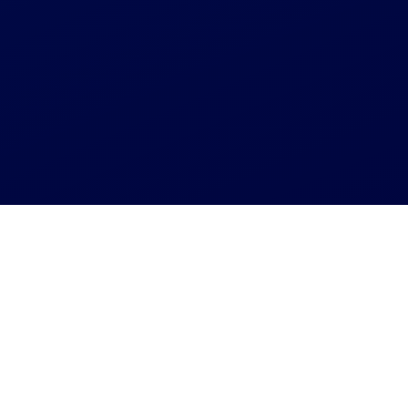
Агрегатор СТО
Замена сайлентблоков - Вараш
Замена сайлентблоков -
Вараш