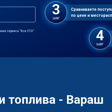
Сравниваете посту
по цене и местора
шаг
ания сервиса “Все СТО”
шаг
и топлива - Вараш