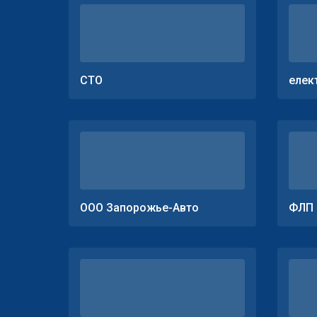
СТО
елек
ООО Запорожье-Авто
ФЛП 