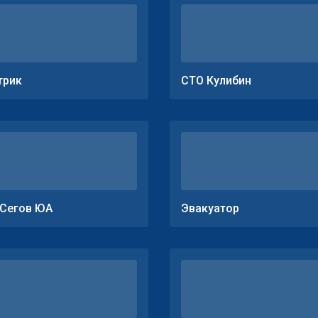
трик
СТО Кулибин
Сегов ЮА
Эвакуатор