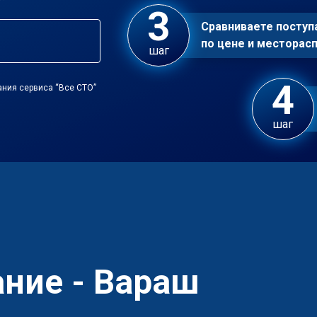
Сравниваете посту
по цене и местора
шаг
ания сервиса “Все СТО”
шаг
ние - Вараш