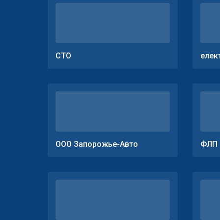
СТО
елек
ООО Запорожье-Авто
ФЛП 