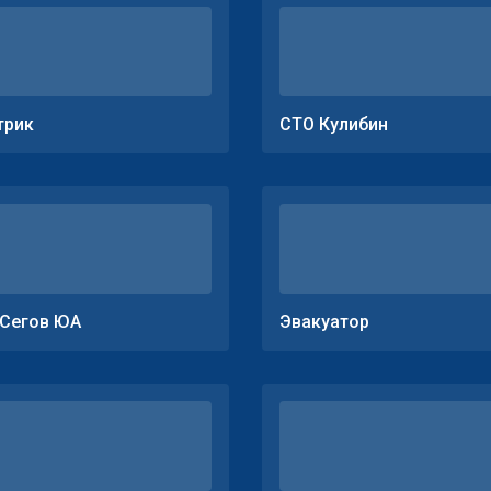
трик
СТО Кулибин
Сегов ЮА
Эвакуатор