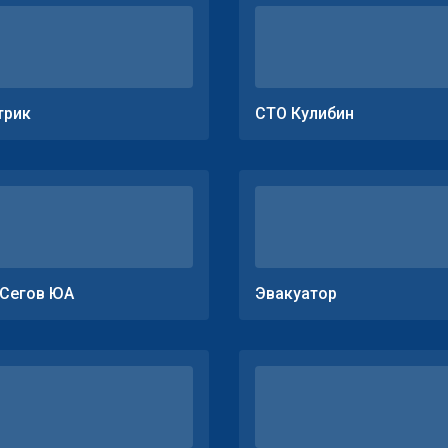
трик
СТО Кулибин
Сегов ЮА
Эвакуатор