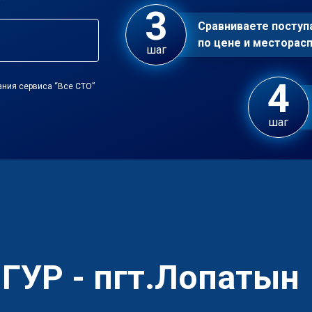
Сравниваете посту
по цене и местора
шаг
ания сервиса “Все СТО”
шаг
 ГУР - пгт.Лопатын