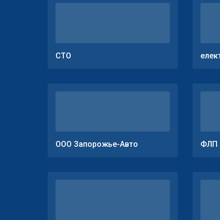
СТО
елек
ООО Запорожье-Авто
ФЛП 