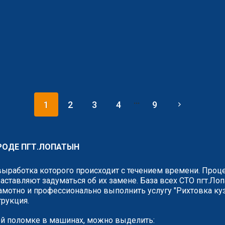
...
1
2
3
4
9
ОРОДЕ ПГТ.ЛОПАТЫН
выработка которого происходит с течением времени. Проце
аставляют задуматься об их замене. База всех СТО пгт.Ло
амотно и профессионально выполнить услугу "Рихтовка куз
трукция.
й поломке в машинах, можно выделить: