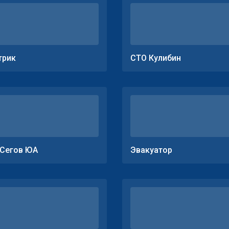
трик
СТО Кулибин
Сегов ЮА
Эвакуатор