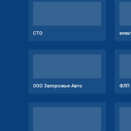
СТО
елек
ООО Запорожье-Авто
ФЛП 