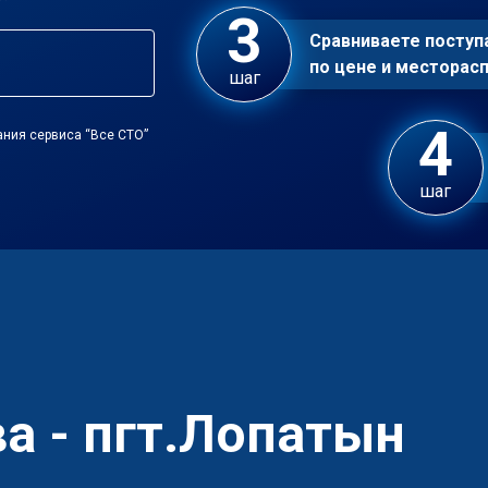
Сравниваете посту
по цене и местора
шаг
ания сервиса “Все СТО”
шаг
а - пгт.Лопатын