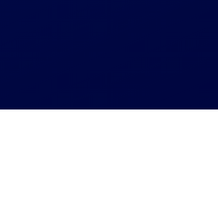
Агрегатор СТО
Ремонт стабилизатора - пгт.Лопатын
Ремонт стабилизатора -
пгт.Лопатын