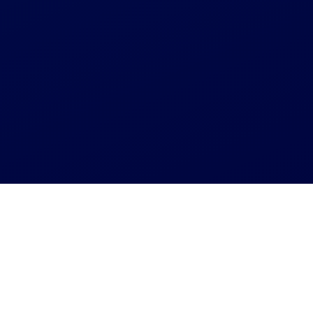
Агрегатор СТО
Реставрация шаровых опор - пгт.Лопатын
Реставрация шаровых опор -