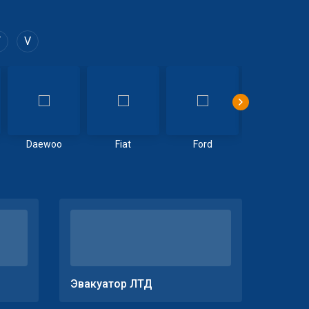
T
V
Daewoo
Fiat
Ford
Geely
Эвакуатор ЛТД