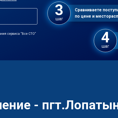
Сравниваете посту
по цене и местора
шаг
ания сервиса “Все СТО”
шаг
ление - пгт.Лопаты