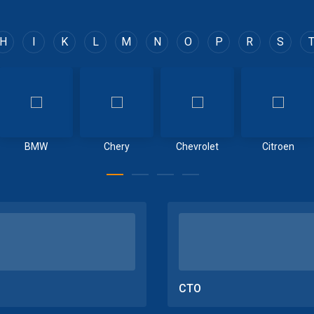
H
I
K
L
M
N
O
P
R
S
BMW
Chery
Chevrolet
Citroen
СТО