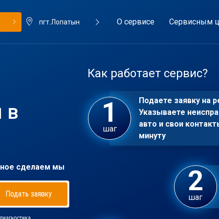
О сервисе
Сервисным ц
пгт.Лопатын
Как работает сервис?
Подаете заявку на р
 в
Указываете неиспра
авто и свои контакт
шаг
минуту
ное сделаем мы
Подать заявку
шаг
диагностика