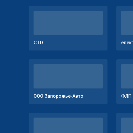
СТО
елек
ООО Запорожье-Авто
ФЛП 