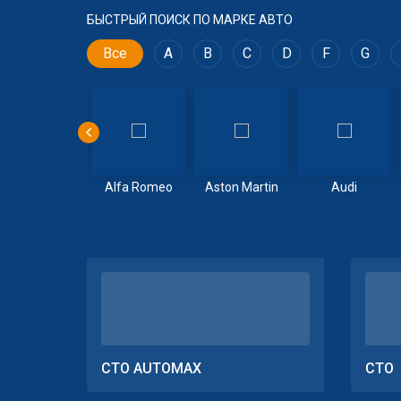
БЫСТРЫЙ ПОИСК ПО МАРКЕ АВТО
Все
A
B
C
D
F
G
Volvo
Alfa Romeo
Aston Martin
Audi
СТО AUTOMAX
СТО