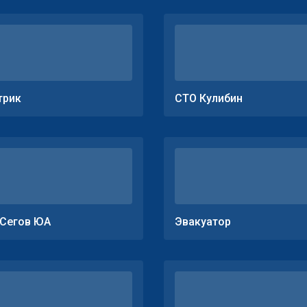
трик
СТО Кулибин
Сегов ЮА
Эвакуатор