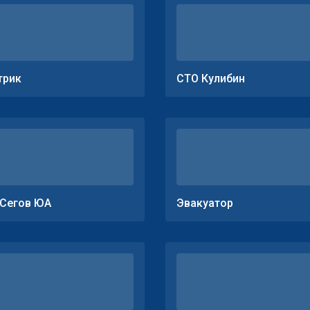
трик
СТО Кулибин
Сегов ЮА
Эвакуатор