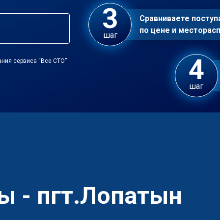
Сравниваете посту
по цене и местора
шаг
ания сервиса “Все СТО”
шаг
ы - пгт.Лопатын