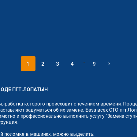
...
1
2
3
4
9
РОДЕ ПГТ.ЛОПАТЫН
выработка которого происходит с течением времени. Проце
аставляют задуматься об их замене. База всех СТО пгт.Ло
амотно и профессионально выполнить услугу "Замена ступи
трукция.
й поломке в машинах, можно выделить: