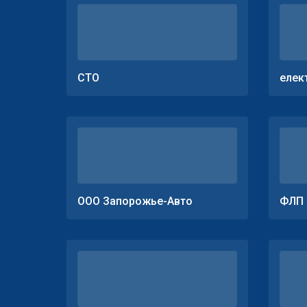
СТО
елек
ООО Запорожье-Авто
ФЛП 