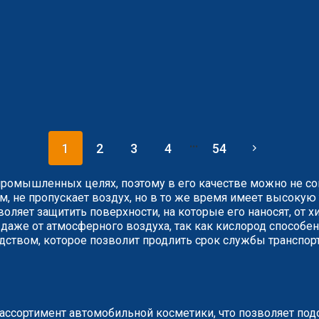
...
1
2
3
4
54
ромышленных целях, поэтому в его качестве можно не со
м, не пропускает воздух, но в то же время имеет высокую
воляет защитить поверхности, на которые его наносят, от 
даже от атмосферного воздуха, так как кислород способе
ством, которое позволит продлить срок службы транспортн
ассортимент автомобильной косметики, что позволяет под