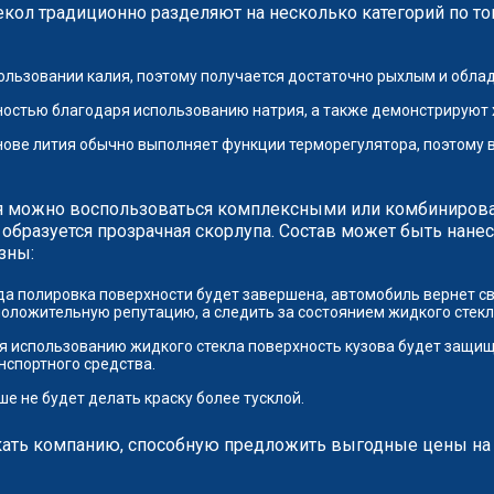
екол традиционно разделяют на несколько категорий по т
пользовании калия, поэтому получается достаточно рыхлым и обла
ностью благодаря использованию натрия, а также демонстрируют
нове лития обычно выполняет функции терморегулятора, поэтому в
я можно воспользоваться комплексными или комбинирова
 образуется прозрачная скорлупа. Состав может быть нанес
зны:
гда полировка поверхности будет завершена, автомобиль вернет с
оложительную репутацию, а следить за состоянием жидкого стек
ря использованию жидкого стекла поверхность кузова будет защи
спортного средства.
е не будет делать краску более тусклой.
кать компанию, способную предложить выгодные цены на у