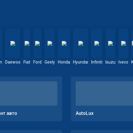
en
Daewoo
Fiat
Ford
Geely
Honda
Hyundai
Infiniti
Isuzu
Iveco
нт авто
AutoLux