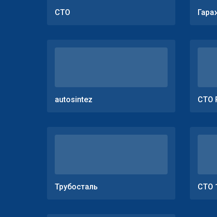
СТО
Гара
autosintez
СТО 
Трубосталь
СТО 