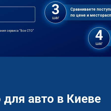
Сравниваете посту
по цене и местора
шаг
ания сервиса “Все СТО”
шаг
 для авто в Киеве