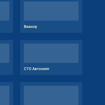
Вианор
СТО Автохелп