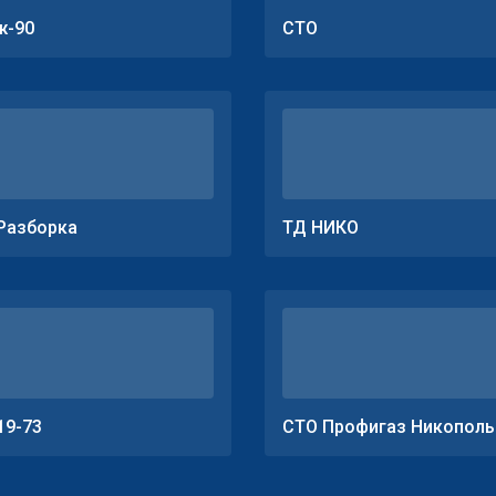
ж-90
СТО
Разборка
ТД НИКО
19-73
СТО Профигаз Никополь