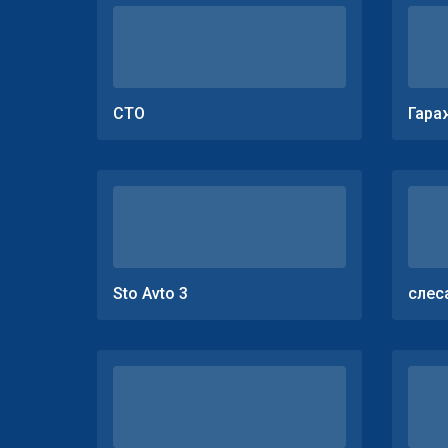
СТО
Гара
Sto Avto 3
слес