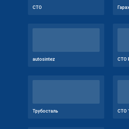
СТО
Гара
autosintez
СТО 
Трубосталь
СТО 