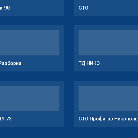
ж-90
СТО
Разборка
ТД НИКО
19-73
СТО Профигаз Никополь