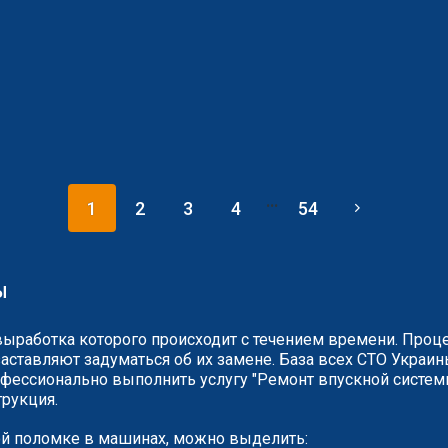
...
1
2
3
4
54
Ы
выработка которого происходит с течением времени. Проце
аставляют задуматься об их замене. База всех СТО Украин
фессионально выполнить услугу "Ремонт впускной системы
трукция.
й поломке в машинах, можно выделить: