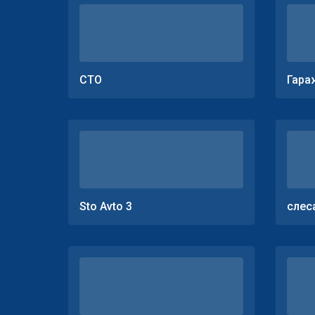
СТО
Гара
Sto Avto 3
слес