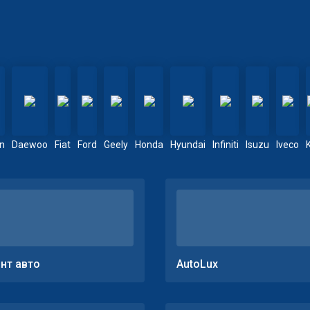
en
Daewoo
Fiat
Ford
Geely
Honda
Hyundai
Infiniti
Isuzu
Iveco
нт авто
AutoLux