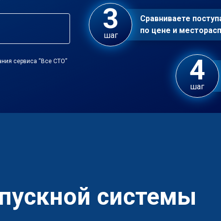
Сравниваете посту
по цене и местора
шаг
ания сервиса “Все СТО”
шаг
впускной системы