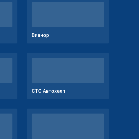
Вианор
СТО Автохелп