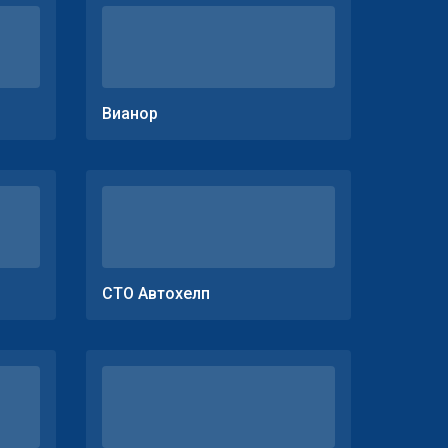
Вианор
СТО Автохелп