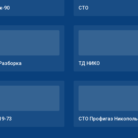
ж-90
СТО
Разборка
ТД НИКО
19-73
СТО Профигаз Никополь