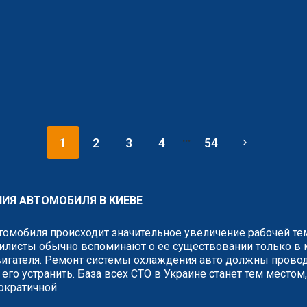
...
1
2
3
4
54
ИЯ АВТОМОБИЛЯ В КИЕВЕ
втомобиля происходит значительное увеличение рабочей т
листы обычно вспоминают о ее существовании только в мо
вигателя. Ремонт системы охлаждения авто должны провод
го устранить. База всех СТО в Украине станет тем местом,
ократичной.