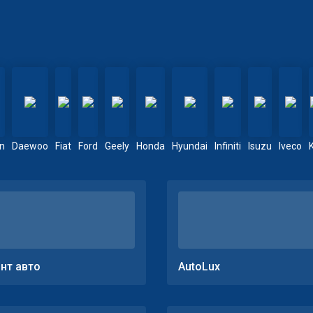
en
Daewoo
Fiat
Ford
Geely
Honda
Hyundai
Infiniti
Isuzu
Iveco
нт авто
AutoLux