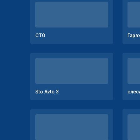
СТО
Гара
Sto Avto 3
слес