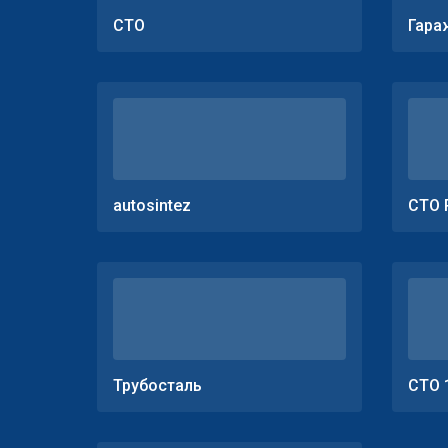
СТО
Гара
autosintez
СТО 
Трубосталь
СТО 