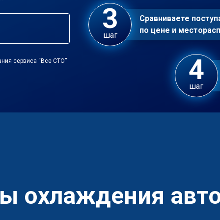
Сравниваете посту
по цене и местора
шаг
ания сервиса “Все СТО”
шаг
ы охлаждения авто