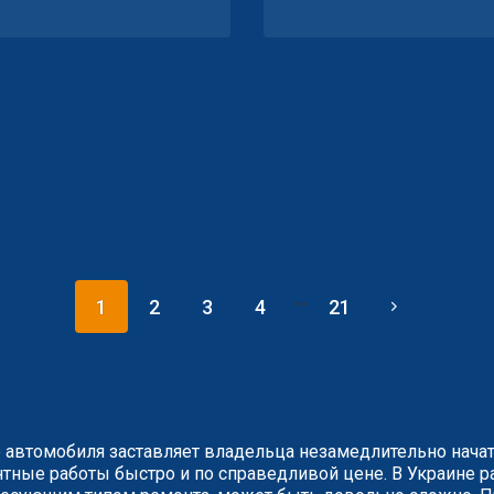
...
1
2
3
4
21
 автомобиля заставляет владельца незамедлительно нача
ные работы быстро и по справедливой цене. В Украине ра