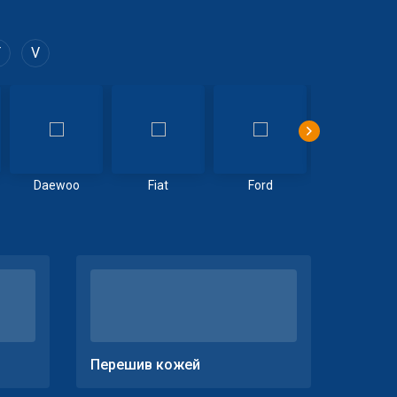
T
V
Daewoo
Fiat
Ford
Geely
Перешив кожей