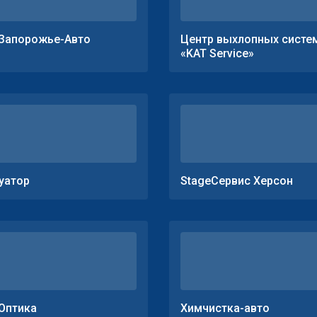
Запорожье-Авто
Центр выхлопных систе
«KAT Service»
уатор
StageСервис Херсон
Оптика
Химчистка-авто