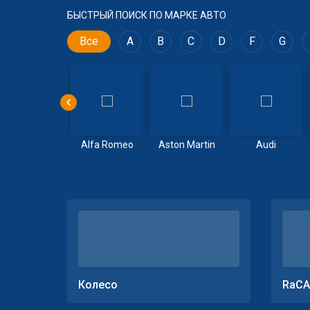
БЫСТРЫЙ ПОИСК ПО МАРКЕ АВТО
Все
A
B
C
D
F
G
Volvo
Alfa Romeo
Aston Martin
Audi
Колесо
RaCA