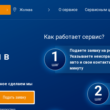
О сервисе
Сервисным ц
Жолква
Как работает сервис?
Подаете заявку на р
 в
Указываете неиспра
авто и свои контакт
шаг
минуту
ное сделаем мы
Подать заявку
шаг
диагностика