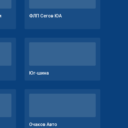
м
ФЛП Сегов ЮА
Юг-шина
Очаков Авто