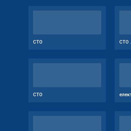
СТО
СТО 
СТО
елек