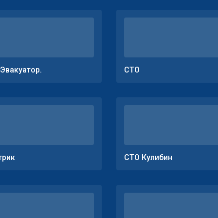
.Эвакуатор.
СТО
трик
СТО Кулибин