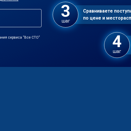
Сравниваете посту
по цене и местора
шаг
ания сервиса “Все СТО”
шаг