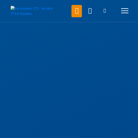
Здолбунов