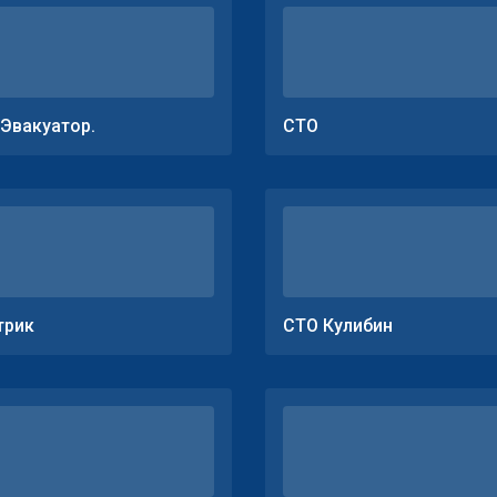
.Эвакуатор.
СТО
трик
СТО Кулибин