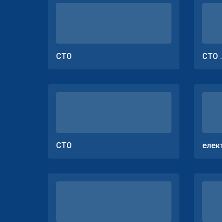
СТО
СТО 
СТО
елек