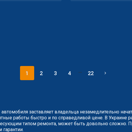
...
1
2
3
4
22
 автомобиля заставляет владельца незамедлительно нача
ные работы быстро и по справедливой цене. В Украине ра
сующим типом ремонта, может быть довольно сложно. Пр
и гарантии.