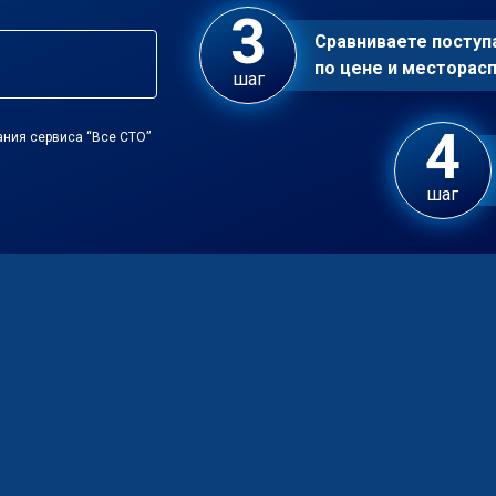
Сравниваете посту
по цене и местора
шаг
ания сервиса “Все СТО”
шаг