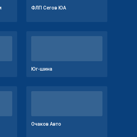
м
ФЛП Сегов ЮА
Юг-шина
Очаков Авто