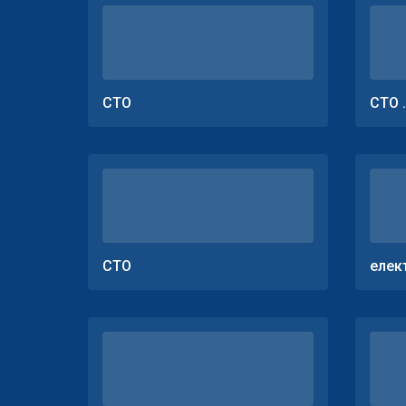
СТО
СТО 
СТО
елек