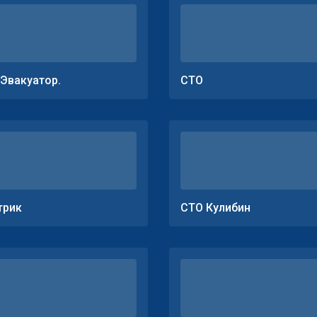
.Эвакуатор.
СТО
трик
СТО Кулибин