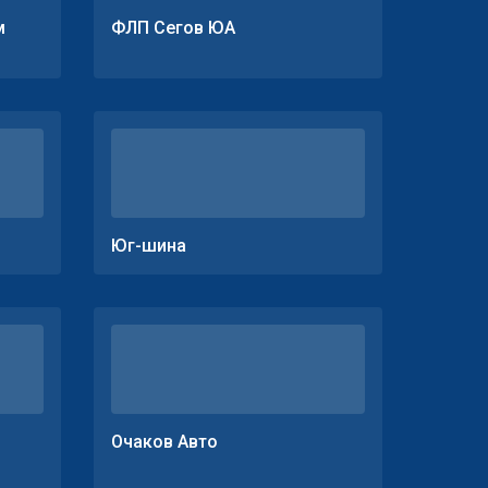
м
ФЛП Сегов ЮА
Юг-шина
Очаков Авто