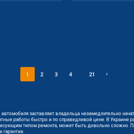
...
1
2
3
4
21
 автомобиля заставляет владельца незамедлительно нача
ные работы быстро и по справедливой цене. В Украине ра
сующим типом ремонта, может быть довольно сложно. Пр
и гарантии.