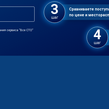
Сравниваете посту
по цене и местора
шаг
ания сервиса “Все СТО”
шаг