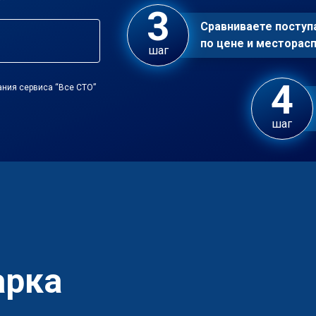
Сравниваете посту
по цене и местора
шаг
ания сервиса “Все СТО”
шаг
арка