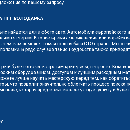
едложения по вашему запросу.
А ПГТ.ВОЛОДАРКА
рвис найдется для любого авто. Автомобили европейского 
ным мастерам. В то же время американские или корейские
 чем вам поможет самая полная база СТО страны. Мы отли
о поломки. В ряде случаев такие неудобства также привод
торый будет отвечать строгим критериям, непросто. Компа
ческим оборудованием, доступом к лучшим расходным мате
жете лучше изучить мастерскую перед тем, как обратитьс
ры, что позволит значительно облегчить процесс поиска п
омпанию, которая предложит интересующую услугу и будет
О?