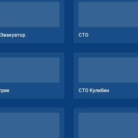
.Эвакуатор.
СТО
трик
СТО Кулибин