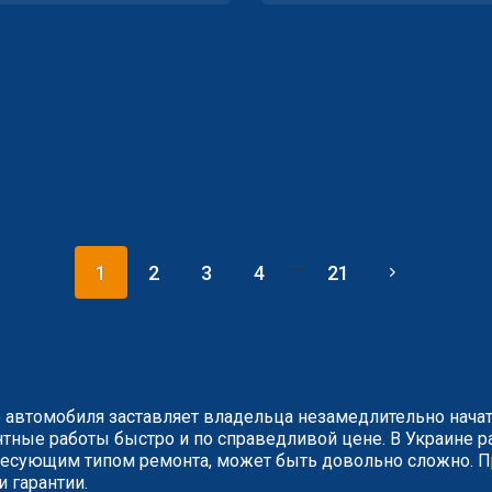
...
1
2
3
4
21
 автомобиля заставляет владельца незамедлительно нача
ные работы быстро и по справедливой цене. В Украине ра
сующим типом ремонта, может быть довольно сложно. Пр
и гарантии.