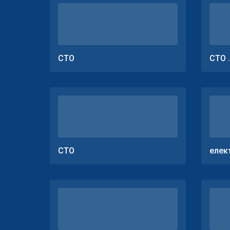
СТО
СТО 
СТО
елек