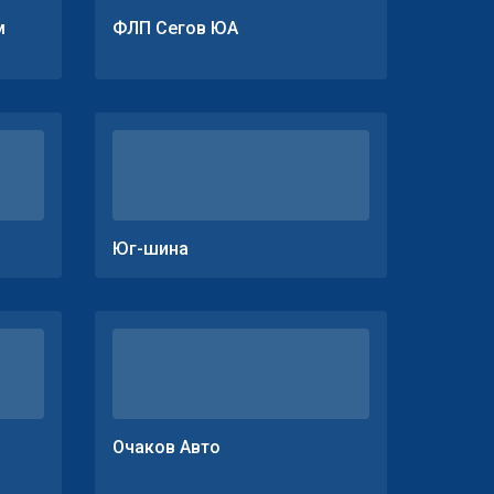
м
ФЛП Сегов ЮА
Юг-шина
Очаков Авто