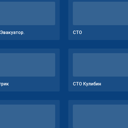
.Эвакуатор.
СТО
трик
СТО Кулибин