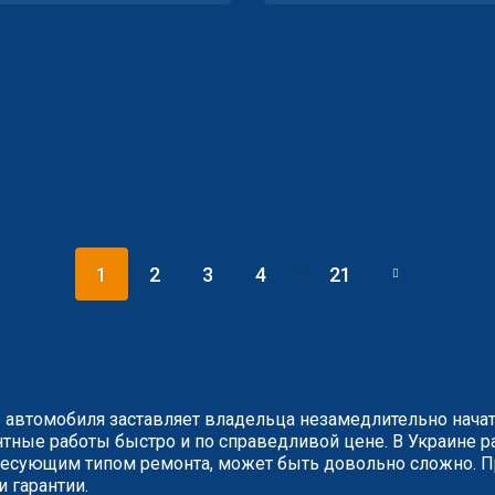
...
1
2
3
4
21
 автомобиля заставляет владельца незамедлительно нача
ные работы быстро и по справедливой цене. В Украине ра
сующим типом ремонта, может быть довольно сложно. Пр
и гарантии.