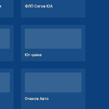
м
ФЛП Сегов ЮА
Юг-шина
Очаков Авто