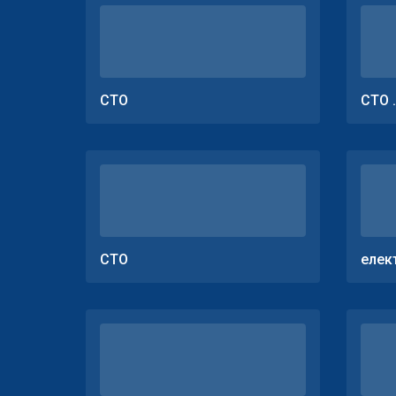
СТО
СТО 
СТО
елек