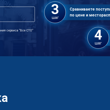
Сравниваете посту
по цене и местора
шаг
ния сервиса “Все СТО”
шаг
ка