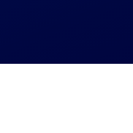
Агрегатор СТО
СТО пгт.Ракитное (Сарненский р-н)
СТО пгт.Ракитное
(Сарненский р-н)