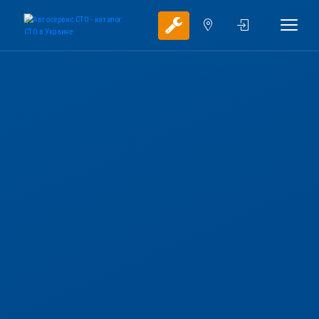
пгт.Понинка