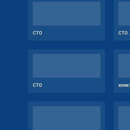
СТО
СТО 
СТО
елек