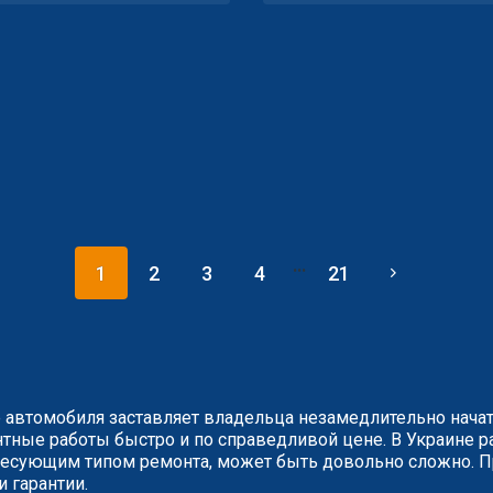
...
1
2
3
4
21
 автомобиля заставляет владельца незамедлительно нача
ные работы быстро и по справедливой цене. В Украине ра
сующим типом ремонта, может быть довольно сложно. Пр
и гарантии.