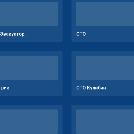
.Эвакуатор.
СТО
трик
СТО Кулибин