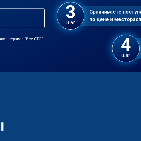
Сравниваете посту
по цене и местора
шаг
ания сервиса “Все СТО”
шаг
ы