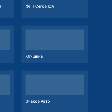
м
ФЛП Сегов ЮА
Юг-шина
Очаков Авто