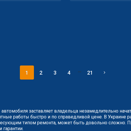
...
1
2
3
4
21
 автомобиля заставляет владельца незамедлительно нача
ные работы быстро и по справедливой цене. В Украине ра
сующим типом ремонта, может быть довольно сложно. Пр
и гарантии.