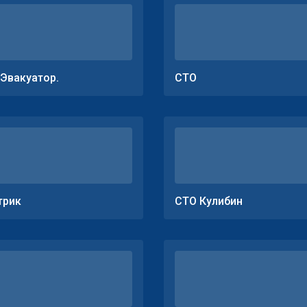
.Эвакуатор.
СТО
трик
СТО Кулибин