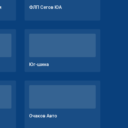
м
ФЛП Сегов ЮА
Юг-шина
Очаков Авто