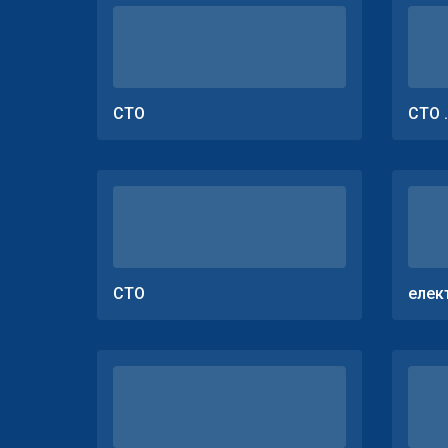
СТО
СТО 
СТО
елек