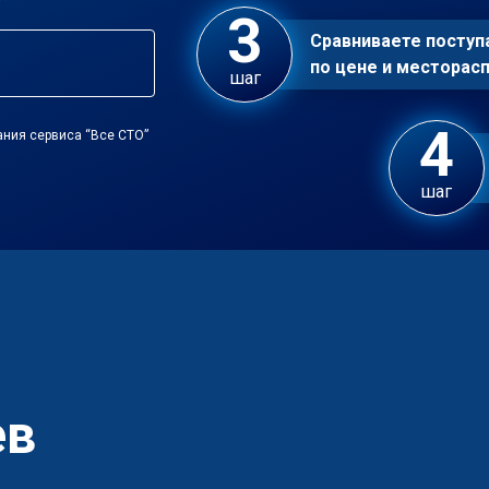
Сравниваете посту
по цене и местора
шаг
ания сервиса “Все СТО”
шаг
ев