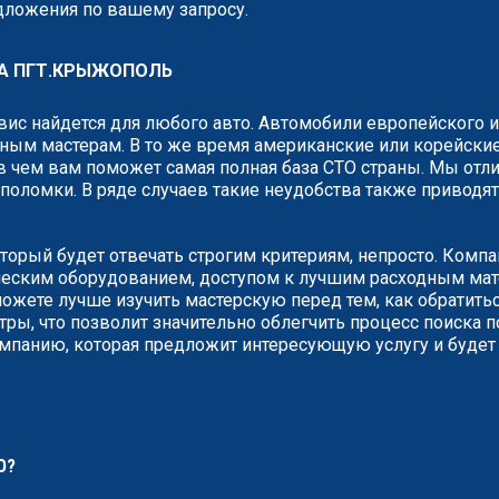
едложения по вашему запросу.
А ПГТ.КРЫЖОПОЛЬ
рвис найдется для любого авто. Автомобили европейского 
ным мастерам. В то же время американские или корейские
 чем вам поможет самая полная база СТО страны. Мы отли
о поломки. В ряде случаев такие неудобства также привод
оторый будет отвечать строгим критериям, непросто. Комп
ческим оборудованием, доступом к лучшим расходным мате
жете лучше изучить мастерскую перед тем, как обратитьс
ры, что позволит значительно облегчить процесс поиска п
омпанию, которая предложит интересующую услугу и будет
О?