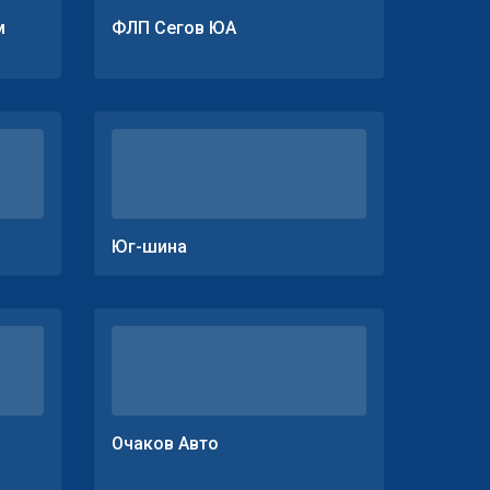
м
ФЛП Сегов ЮА
Юг-шина
Очаков Авто