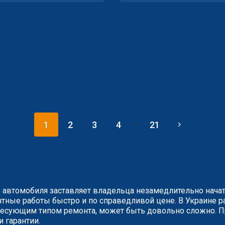
...
1
2
3
4
21
 автомобиля заставляет владельца незамедлительно нача
ные работы быстро и по справедливой цене. В Украине ра
сующим типом ремонта, может быть довольно сложно. Пр
и гарантии.