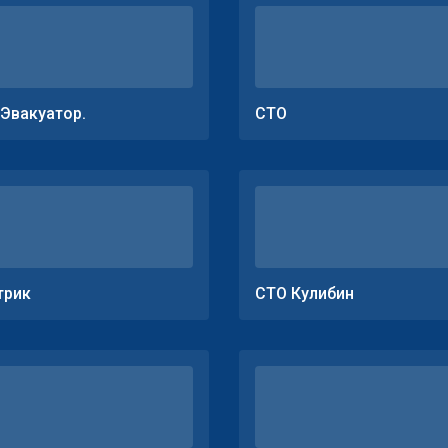
.Эвакуатор.
СТО
трик
СТО Кулибин