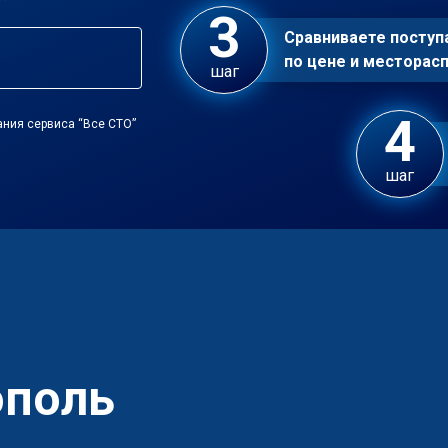
Сравниваете посту
по цене и местора
шаг
ания сервиса “Все СТО”
шаг
ополь