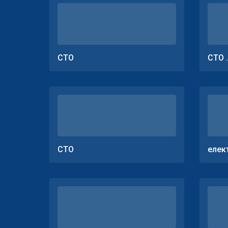
СТО
СТО 
СТО
елек