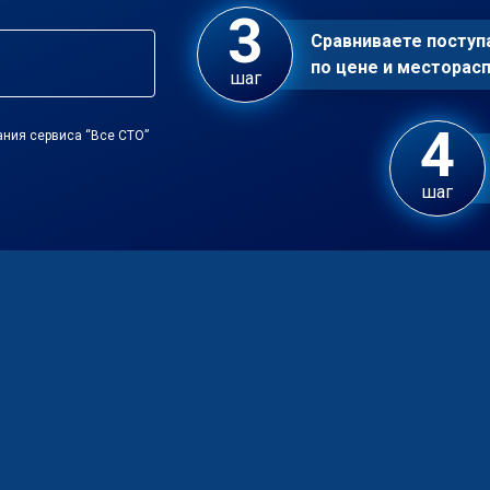
Сравниваете посту
по цене и местора
шаг
ания сервиса “Все СТО”
шаг