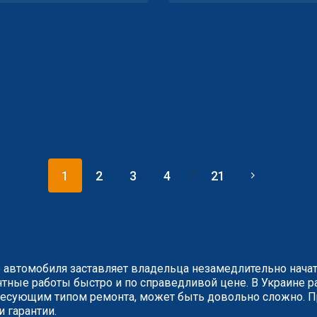
...
1
2
3
4
21
 автомобиля заставляет владельца незамедлительно нача
ные работы быстро и по справедливой цене. В Украине ра
сующим типом ремонта, может быть довольно сложно. Пр
и гарантии.