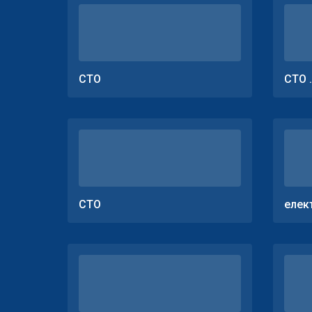
СТО
СТО 
СТО
елек