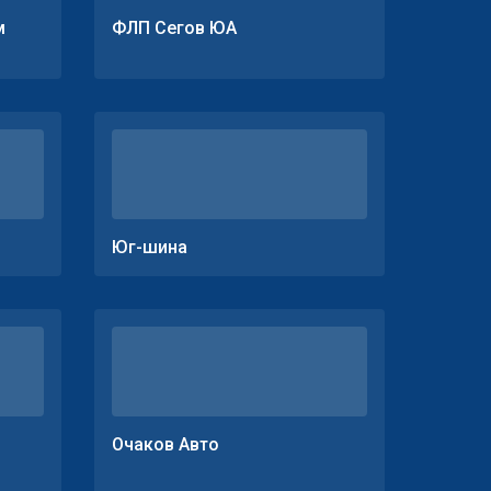
м
ФЛП Сегов ЮА
Юг-шина
Очаков Авто