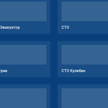
.Эвакуатор.
СТО
трик
СТО Кулибин