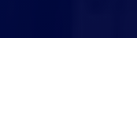
Агрегатор СТО
СТО Николаевка
СТО Николаевка
БЫСТРЫЙ ПОИСК ПО МАРКЕ АВТО
Все
A
B
C
D
F
G
H
I
K
L
M
N
O
P
R
S