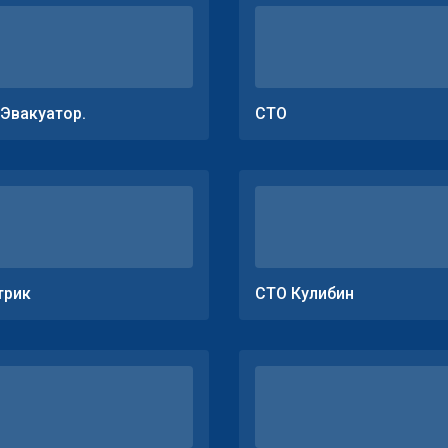
.Эвакуатор.
СТО
трик
СТО Кулибин