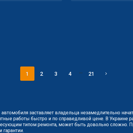
...
1
2
3
4
21
 автомобиля заставляет владельца незамедлительно нача
ные работы быстро и по справедливой цене. В Украине ра
сующим типом ремонта, может быть довольно сложно. Пр
и гарантии.