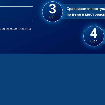
Сравниваете посту
по цене и местора
шаг
ания сервиса “Все СТО”
шаг