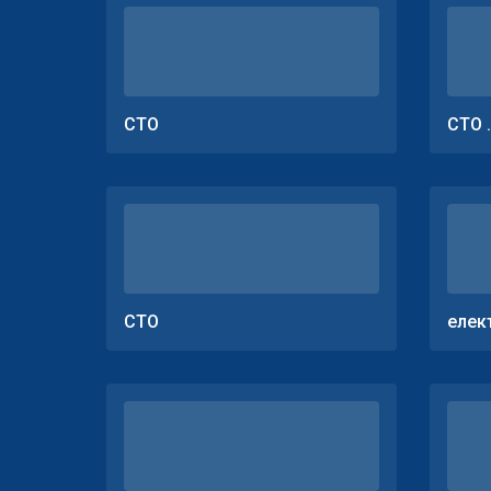
СТО
СТО 
СТО
елек