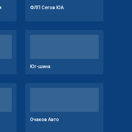
м
ФЛП Сегов ЮА
Юг-шина
Очаков Авто