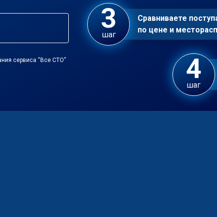
Сравниваете посту
по цене и местора
шаг
ания сервиса “Все СТО”
шаг