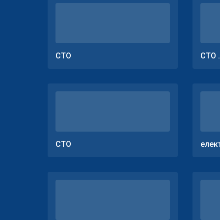
СТО
СТО 
СТО
елек