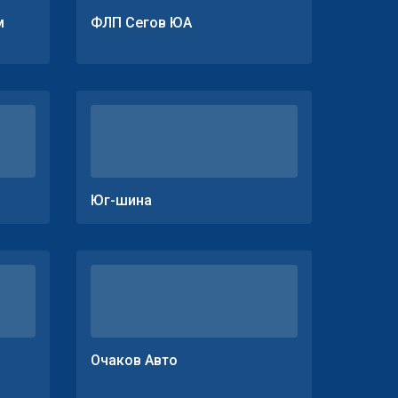
м
ФЛП Сегов ЮА
Юг-шина
Очаков Авто