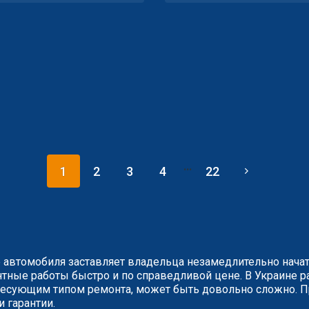
...
1
2
3
4
22
 автомобиля заставляет владельца незамедлительно нача
ные работы быстро и по справедливой цене. В Украине ра
сующим типом ремонта, может быть довольно сложно. Пр
и гарантии.