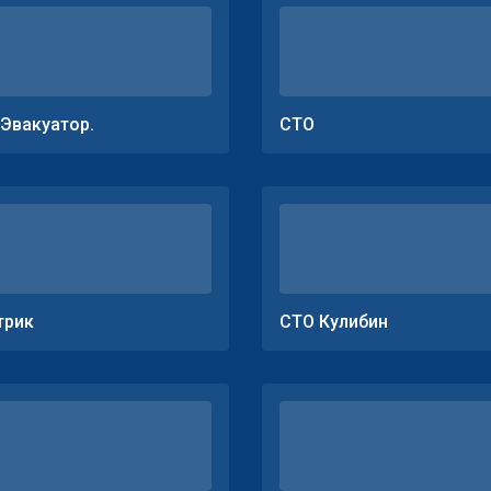
.Эвакуатор.
СТО
трик
СТО Кулибин