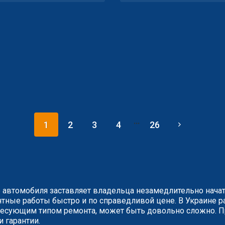
...
1
2
3
4
26
 автомобиля заставляет владельца незамедлительно нача
ные работы быстро и по справедливой цене. В Украине ра
сующим типом ремонта, может быть довольно сложно. Пр
и гарантии.