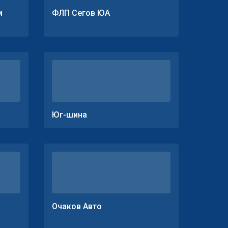
м
ФЛП Сегов ЮА
Юг-шина
Очаков Авто