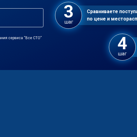
Сравниваете посту
по цене и местора
шаг
ания сервиса “Все СТО”
шаг