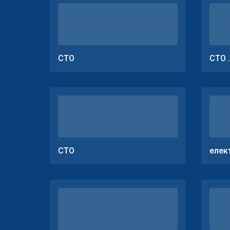
СТО
СТО 
СТО
елек