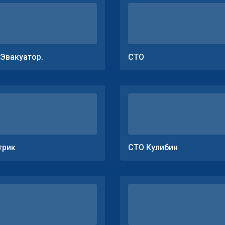
.Эвакуатор.
СТО
трик
СТО Кулибин