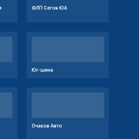
м
ФЛП Сегов ЮА
Юг-шина
Очаков Авто