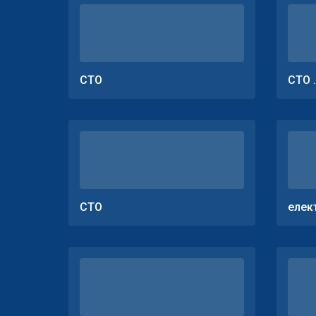
СТО
СТО 
СТО
елек