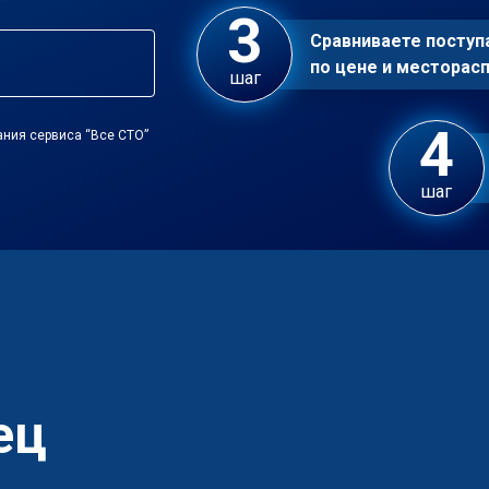
Сравниваете посту
по цене и местора
шаг
ания сервиса “Все СТО”
шаг
ец