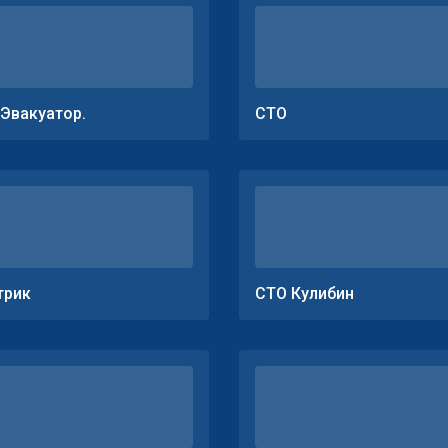
.Эвакуатор.
СТО
трик
СТО Кулибин