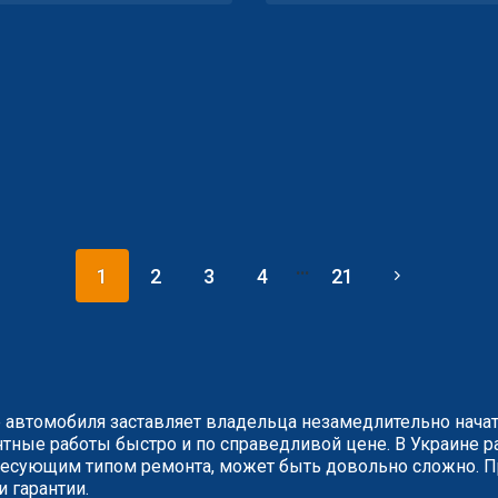
...
1
2
3
4
21
 автомобиля заставляет владельца незамедлительно нача
ные работы быстро и по справедливой цене. В Украине ра
сующим типом ремонта, может быть довольно сложно. Пр
и гарантии.