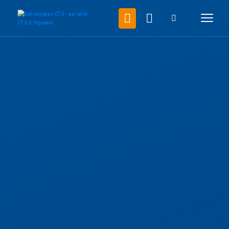
пгт.Старый Крым