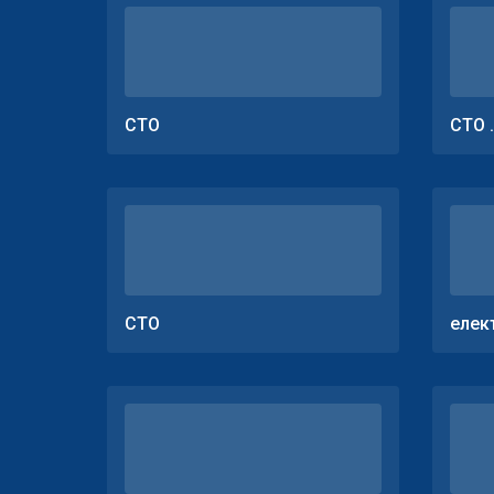
СТО
СТО 
СТО
елек