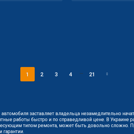
...
1
2
3
4
21
 автомобиля заставляет владельца незамедлительно нача
ные работы быстро и по справедливой цене. В Украине ра
сующим типом ремонта, может быть довольно сложно. Пр
и гарантии.