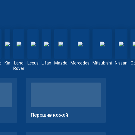
o
Kia
Land
Lexus
Lifan
Mazda
Mercedes
Mitsubishi
Nissan
Op
Rover
Перешив кожей