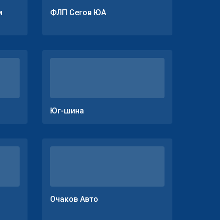
м
ФЛП Сегов ЮА
Юг-шина
Очаков Авто