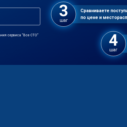
Сравниваете посту
по цене и местора
шаг
ния сервиса “Все СТО”
шаг