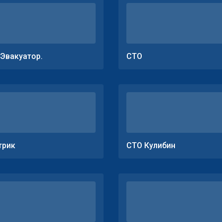
.Эвакуатор.
СТО
трик
СТО Кулибин