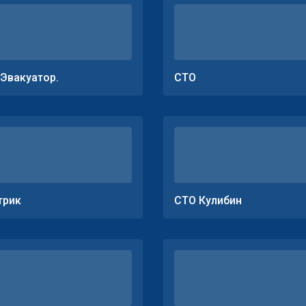
.Эвакуатор.
СТО
трик
СТО Кулибин