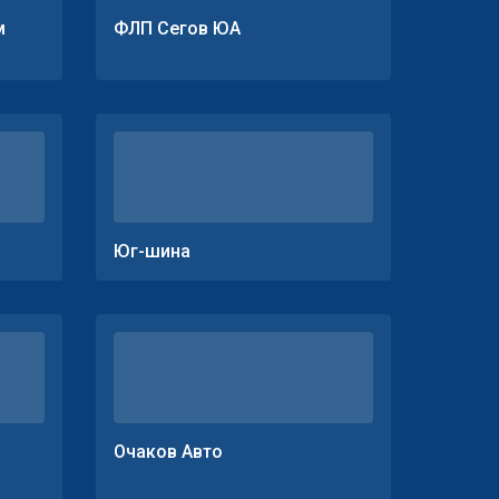
м
ФЛП Сегов ЮА
Юг-шина
Очаков Авто