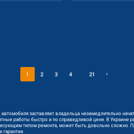
...
1
2
3
4
21
 автомобиля заставляет владельца незамедлительно нача
ные работы быстро и по справедливой цене. В Украине ра
сующим типом ремонта, может быть довольно сложно. Пр
и гарантии.