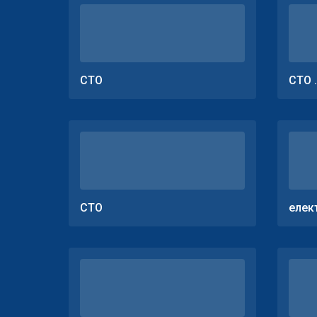
СТО
СТО 
СТО
елек