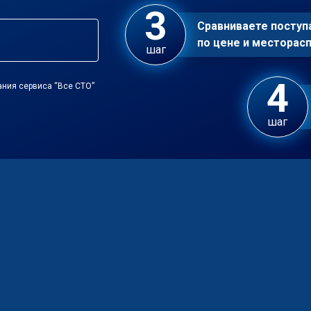
Сравниваете посту
по цене и местора
шаг
ания сервиса “Все СТО”
шаг