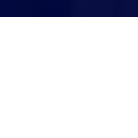
Агрегатор СТО
СТО Борщев
СТО Борщев
БЫСТРЫЙ ПОИСК ПО МАРКЕ АВТО
Все